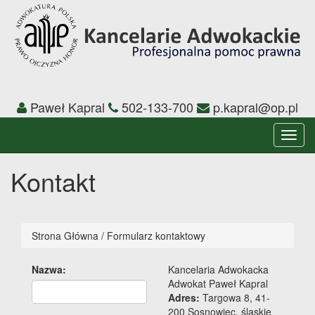
Paweł Kapral
502-133-700
p.kapral@op.pl
Toggl
navig
Kontakt
Strona Główna
/
Formularz kontaktowy
Nazwa:
Kancelaria Adwokacka
Adwokat Paweł Kapral
Adres:
Targowa 8, 41-
200 Sosnowiec, śląskie