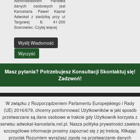
Administratorem Państwa
danych osobowych jest
Kancelaria Paweł Kapral
Adwokat z siedzibą przy ul
Targowej 8; 41-200
Sosnowiec.
Czytaj więcej
Wyślij Wiadomość
Wyczyść
Masz pytania? Potrzebujesz Konsultacji Skontaktuj się!
Zadzwoń!
Strona Główna
W związku z Rozporządzeniem Parlamentu Europejskiego i Rady
(UE) 2016/679, chcemy poinformować Użytkowników w jaki sposób
Kontakt
przetwarzane są dane osobowe w trakcie gdy Użytkownik korzysta z
serwisu adwokat-kancelaria.net.pl. Nasza polityka prywatności zawiera
Mapa Strony
szczegółowe informacje prosimy zapoznać się z jej treścią. Klikając
przycisk Rozumiem wyrażasz zgodę na przetwarzanie danych
Wyszukiwarka