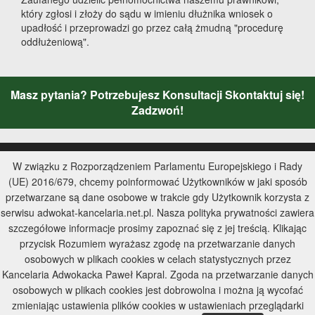
który zgłosi i złoży do sądu w imieniu dłużnika wniosek o
upadłość i przeprowadzi go przez całą żmudną "procedurę
oddłużeniową".
Masz pytania? Potrzebujesz Konsultacji Skontaktuj się!
Zadzwoń!
Strona Główna
W związku z Rozporządzeniem Parlamentu Europejskiego i Rady
(UE) 2016/679, chcemy poinformować Użytkowników w jaki sposób
Kontakt
przetwarzane są dane osobowe w trakcie gdy Użytkownik korzysta z
serwisu adwokat-kancelaria.net.pl. Nasza polityka prywatności zawiera
Mapa Strony
szczegółowe informacje prosimy zapoznać się z jej treścią. Klikając
przycisk Rozumiem wyrażasz zgodę na przetwarzanie danych
Wyszukiwarka
osobowych w plikach cookies w celach statystycznych przez
Kancelaria Adwokacka Paweł Kapral. Zgoda na przetwarzanie danych
Polityka Prywatności
osobowych w plikach cookies jest dobrowolna i można ją wycofać
zmieniając ustawienia plików cookies w ustawieniach przeglądarki