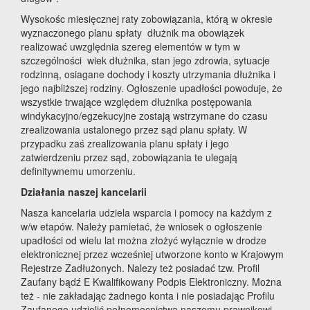
Wysokośc miesięcznej raty zobowiązania, którą w okresie
wyznaczonego planu spłaty dłużnik ma obowiązek
realizować uwzględnia szereg elementów w tym w
szczególności wiek dłużnika, stan jego zdrowia, sytuacje
rodzinną, osiagane dochody i koszty utrzymania dłużnika i
jego najbliższej rodziny. Ogłoszenie upadłości powoduje, że
wszystkie trwające względem dłużnika postępowania
windykacyjno/egzekucyjne zostają wstrzymane do czasu
zrealizowania ustalonego przez sąd planu spłaty. W
przypadku zaś zrealizowania planu spłaty i jego
zatwierdzeniu przez sąd, zobowiązania te ulegają
definitywnemu umorzeniu.
Działania naszej kancelarii
Nasza kancelaria udziela wsparcia i pomocy na każdym z
w/w etapów. Należy pamietać, że wniosek o ogłoszenie
upadłości od wielu lat można złożyć wyłącznie w drodze
elektronicznej przez wcześniej utworzone konto w Krajowym
Rejestrze Zadłużonych. Nalezy też posiadać tzw. Profil
Zaufany bądź E Kwalifikowany Podpis Elektroniczny. Można
też - nie zakładając żadnego konta i nie posiadając Profilu
Zaufanego udzielić pełnomocnictwa naszemu prawnikowi,