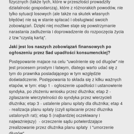
fizycznych (także tych, które w przeszłości prowadziły
działalnośc gospodarczą), które z różnorakich powodów, nie
tylko sytuacji losowych (ale także na skutek własnych
błędów) nie są w stanie spłacać i obsługiwać swoich
zobowiązań. Dzięki niej możliwe staje się powstrzymanie
narastania zadłużenia i doprowadzenie do rozpoczęcia życia
z tzw."czystą kartą".
Jaki jest los naszych zobowiązań finansowych po
ogłoszeniu przez Sad upadłości konsumenckiej?
Postępowanie majace na celu "uwolnienie się od długów" nie
jest procesem prostym i łatwym, dlatego warto udać się z
tym do prawnika posiadającego w tym względzie
doświadczenie. Postępowania to składa się z kilku ważnych
etapów, w tym: etap 1 - ogłoszenie upadłości i ustanowienie
syndyka, po złożeniu wniosku przez dłużnika; etap 2 -
zgłaszanie wierzytelności do syndyka przez wierzycieli
dłużnika; etap 3 - ustalenie planu spłaty dla dłużnika; etap 4
- realizacja planu spłaty (czyli spłacanie przez dłuznika
ustalonych rat); etap 5 (najbardziej oczekiwany i
najważniejszy) - orzeczenie sądu potwierdzające
zrealizowanie przez dłużnika planu spłaty i "umorzenie
długów".